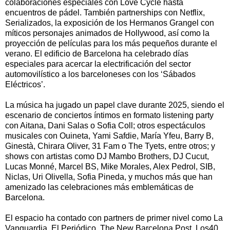
colaboraciones especiales con Love Cycle hasta
encuentros de pádel. También partnerships con Netflix,
Serializados, la exposición de los Hermanos Grangel con
míticos personajes animados de Hollywood, así como la
proyección de películas para los más pequeños durante el
verano. El edificio de Barcelona ha celebrado días
especiales para acercar la electrificación del sector
automovilístico a los barceloneses con los ‘Sábados
Eléctricos’.
La música ha jugado un papel clave durante 2025, siendo el
escenario de conciertos íntimos en formato listening party
con Aitana, Dani Salas o Sofia Coll; otros espectáculos
musicales con Ouineta, Yami Safdie, María Yfeu, Barry B,
Ginestà, Chirara Oliver, 31 Fam o The Tyets, entre otros; y
shows con artistas como DJ Mambo Brothers, DJ Cucut,
Lucas Monné, Marcel BS, Mike Morales, Alex Pedrol, SIB,
Niclas, Uri Olivella, Sofia Pineda, y muchos más que han
amenizado las celebraciones más emblemáticas de
Barcelona.
El espacio ha contado con partners de primer nivel como La
Vanguardia, El Periódico, The New Barcelona Post, Los40,