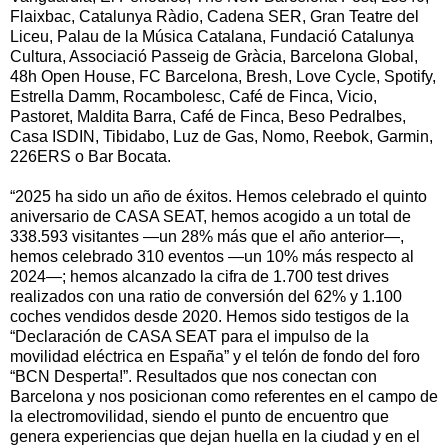
Flaixbac, Catalunya Ràdio, Cadena SER, Gran Teatre del
Liceu, Palau de la Música Catalana, Fundació Catalunya
Cultura, Associació Passeig de Gràcia, Barcelona Global,
48h Open House, FC Barcelona, Bresh, Love Cycle, Spotify,
Estrella Damm, Rocambolesc, Café de Finca, Vicio,
Pastoret, Maldita Barra, Café de Finca, Beso Pedralbes,
Casa ISDIN, Tibidabo, Luz de Gas, Nomo, Reebok, Garmin,
226ERS o Bar Bocata.
“2025 ha sido un año de éxitos. Hemos celebrado el quinto
aniversario de CASA SEAT, hemos acogido a un total de
338.593 visitantes —un 28% más que el año anterior—,
hemos celebrado 310 eventos —un 10% más respecto al
2024—; hemos alcanzado la cifra de 1.700 test drives
realizados con una ratio de conversión del 62% y 1.100
coches vendidos desde 2020. Hemos sido testigos de la
“Declaración de CASA SEAT para el impulso de la
movilidad eléctrica en España” y el telón de fondo del foro
“BCN Desperta!”. Resultados que nos conectan con
Barcelona y nos posicionan como referentes en el campo de
la electromovilidad, siendo el punto de encuentro que
genera experiencias que dejan huella en la ciudad y en el