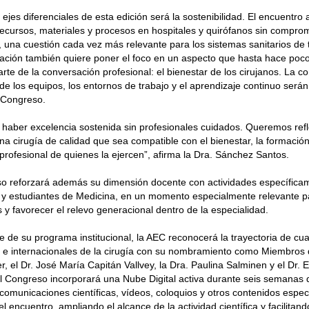
 ejes diferenciales de esta edición será la sostenibilidad. El encuentro
recursos, materiales y procesos en hospitales y quirófanos sin comprom
l, una cuestión cada vez más relevante para los sistemas sanitarios de
ación también quiere poner el foco en un aspecto que hasta hace po
te de la conversación profesional: el bienestar de los cirujanos. La con
de los equipos, los entornos de trabajo y el aprendizaje continuo serán
 Congreso.
haber excelencia sostenida sin profesionales cuidados. Queremos ref
una cirugía de calidad que sea compatible con el bienestar, la formación
 profesional de quienes la ejercen”, afirma la Dra. Sánchez Santos.
o reforzará además su dimensión docente con actividades específicam
 y estudiantes de Medicina, en un momento especialmente relevante p
 y favorecer el relevo generacional dentro de la especialidad.
 de su programa institucional, la AEC reconocerá la trayectoria de cua
 e internacionales de la cirugía con su nombramiento como Miembros d
r, el Dr. José María Capitán Vallvey, la Dra. Paulina Salminen y el Dr.
 Congreso incorporará una Nube Digital activa durante seis semanas 
comunicaciones científicas, vídeos, coloquios y otros contenidos espec
 encuentro, ampliando el alcance de la actividad científica y facilitand