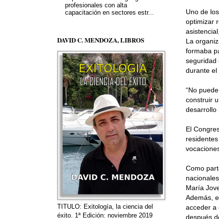
profesionales con alta
Uno de los
capacitación en sectores estr...
optimizar 
asistencia
DAVID C. MENDOZA, LIBROS
La organiz
formaba par
seguridad 
durante el
“No puede 
construir 
desarrollo
El Congres
residentes
vocaciones
Como parte
nacionales
María Jove
Además, el
TITULO: Exitología, la ciencia del
acceder a 
éxito. 1ª Edición: noviembre 2019
después del