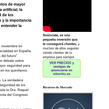
ntos de mayor
rtificial, la
d de los
 y la importancia
 entender la
Anúnciate, es una
pequeña inversión que
te conseguirá clientes,
y
de noviembre en
muchos de ellos seguirán
pecialidad en España,
siendo clientes de tu
 del futuro”.
empresa para siempre.
 un debate sobre
VER PRECIOS y
ayor seguridad para
ventajas de
anunciarse en
 en los quirófanos.
sitiochic.es
a. La verdadera
 seguridad de los
Recursos de Mercado
ñala la Dra. Raquel
denta del Congreso