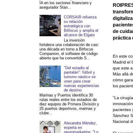
IA en los sectores financiero y
ROIPRESS
asegurador Stan...
transform
CORSAIR refuerza
digitaliz
su relación
paciente
estratégica con
Bitfocus y amplía el
de cuida
alcance de Elgato
práctica 
La inversión
fortalece una colaboración de casi
una década en torno a Bitfocus
Companion, el software de código
En este co
abierto que ha convertido S...
Madrid el 
"Del estadio al
que este a
pantalán": fútbol y
Más allá d
turismo náutico se
cómo garan
unen para crear
nuevas experiencias
los pacien
de destino
Marinas y Puertos identifica 30
“La cirugí
rutas reales entre los estadios de
innovación
diez equipos de Primera División y
25 puertos deportivos, marinas y
pacientes 
clube...
Sánchez Sa
Nacional d
Alexandra Méndez,
experta en
neuromarketing: "Lo