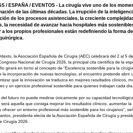
 / ESPAÑA / EVENTOS - La cirugía vive uno de los mome
ación de las últimas décadas. La irrupción de la inteligencia a
ación de los procesos asistenciales, la creciente complejida
s, la necesidad de avanzar hacia hospitales más sostenibles
r a los propios profesionales están redefiniendo la forma de
quirúrgica.
ntexto, la Asociación Española de Cirugía (AEC) celebrará del 2 al 5 
Congreso Nacional de Cirugía 2026, la principal cita científica de la es
ño girará en torno al concepto de “Excelencia sostenible para la cirugía
e la incorporación de nuevas tecnologías, el encuentro pretende abrir
tizar que la innovación se traduzca en mejores resultados clínicos, m
tes y un ejercicio profesional sostenible para quienes trabajan cada día
a del futuro no puede medirse únicamente por su capacidad tecnológic
 será aquella que consiga mejorar los resultados clínicos, aumentar la
y ofrecer un entorno profesional más sostenible para los cirujanos”, se
ntos, presidenta electa de la Asociación Española de Cirugía y presi
e Cirugía 2026.