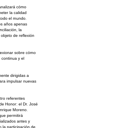
 analizará cómo
eter la calidad
 todo el mundo.
cos años apenas
ciliación, la
 objeto de reflexión
lexionar sobre cómo
 continua y el
ente dirigidas a
ara impulsar nuevas
tro referentes
e Honor: el Dr. José
 Enrique Moreno.
que permitirá
ializados antes y
o la participación de