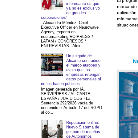
El program
interesante es que
marcando l
ya no es exclusivo
aplicación
de grandes
corporaciones"
mínimament
Alexandra Méndez, Chief
situacione
Executive Officer en Neurowave
Agency, experta en
neuromarketing ROIPRESS /
LATAM / CONGRESOS /
ENTREVISTAS - Alex...
Un juzgado de
N
Alicante contradice
el marco europeo y
avala que las
empresas retengan
datos personales si
no los hacen públicos
Imagen generada por IA.
SERVIPRESS / ALICANTE -
ESPAÑA / JURÍDICOS - La
Sentencia 292/2026 vacía de
contenido el Artículo 17 del RGPD
al co...
Reputación online:
Nuevo Sistema de
gestión de reseñas
de Autonomos