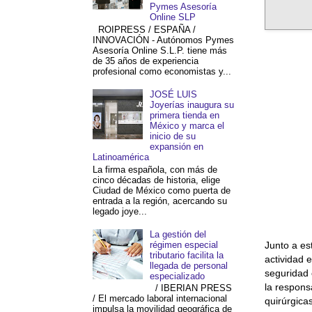
Pymes Asesoría
Online SLP
ROIPRESS / ESPAÑA /
INNOVACIÓN - Autónomos Pymes
Asesoría Online S.L.P. tiene más
de 35 años de experiencia
profesional como economistas y...
JOSÉ LUIS
Joyerías inaugura su
primera tienda en
México y marca el
inicio de su
expansión en
Latinoamérica
La firma española, con más de
cinco décadas de historia, elige
Ciudad de México como puerta de
entrada a la región, acercando su
legado joye...
La gestión del
régimen especial
Junto a es
tributario facilita la
actividad 
llegada de personal
seguridad c
especializado
la respons
/ IBERIAN PRESS
/ El mercado laboral internacional
quirúrgica
impulsa la movilidad geográfica de