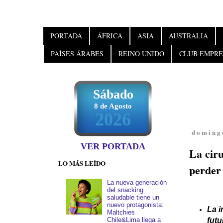
PORTADA
ÁFRICA
ASIA
AUSTRALIA
PAÍSES ÁRABES
REINO UNIDO
CLUB EMPRE
Sábado
8 de Agosto
2026
domingo
VER PORTADA
La cir
LO MÁS LEÍDO
perder
La nueva generación
del snacking
saludable tiene un
nuevo protagonista:
La i
Maltchies
Chile&Lima llega a
futu