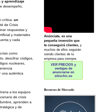
s y aprendizaje
 de desempeño,
 crítica:
un
té de Crisis
inar respuestas y
ificial y materiales
Anúnciate, es una
cuenta y cada
pequeña inversión que
te conseguirá clientes,
y
muchos de ellos seguirán
crisis como
siendo clientes de tu
o, descifrar códigos,
empresa para siempre.
digos nucleares,
VER PRECIOS y
eriencia
ventajas de
anunciarse en
r una auténtica
sitiochic.es
Recursos de Mercado
trena a los equipos
cenario de crisis
tidumbre, aprenden a
tratégica y de