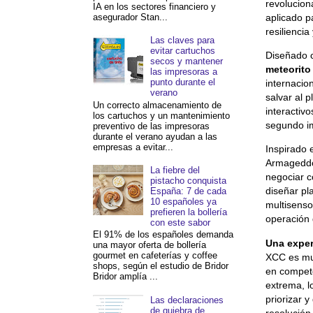
revolucio
IA en los sectores financiero y
aplicado p
asegurador Stan...
resilienci
Las claves para
evitar cartuchos
Diseñado c
secos y mantener
meteorito
las impresoras a
punto durante el
internacio
verano
salvar al p
Un correcto almacenamiento de
interactiv
los cartuchos y un mantenimiento
segundo i
preventivo de las impresoras
durante el verano ayudan a las
empresas a evitar...
Inspirado 
Armageddon
La fiebre del
negociar c
pistacho conquista
diseñar pl
España: 7 de cada
10 españoles ya
multisenso
prefieren la bollería
operación 
con este sabor
El 91% de los españoles demanda
Una exper
una mayor oferta de bollería
gourmet en cafeterías y coffee
XCC es muc
shops, según el estudio de Bridor
en compete
Bridor amplía ...
extrema, l
priorizar 
Las declaraciones
de quiebra de
resolución