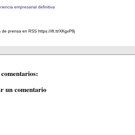
iencia empresarial definitiva
 de prensa en RSS https://ift.tt/XKgxP8j
 comentarios:
ar un comentario