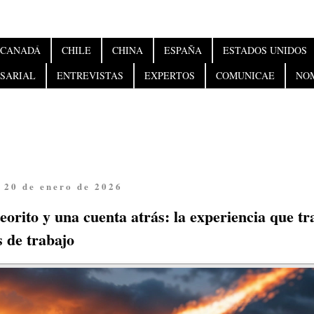
CANADÁ
CHILE
CHINA
ESPAÑA
ESTADOS UNIDOS
SARIAL
ENTREVISTAS
EXPERTOS
COMUNICAE
NO
 20 de enero de 2026
orito y una cuenta atrás: la experiencia que t
 de trabajo