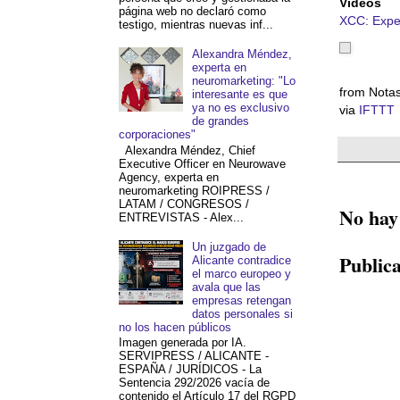
Vídeos
página web no declaró como
XCC: Exper
testigo, mientras nuevas inf...
Alexandra Méndez,
experta en
neuromarketing: "Lo
from Notas
interesante es que
ya no es exclusivo
via
IFTTT
de grandes
corporaciones"
Alexandra Méndez, Chief
Executive Officer en Neurowave
Agency, experta en
neuromarketing ROIPRESS /
LATAM / CONGRESOS /
No hay
ENTREVISTAS - Alex...
Un juzgado de
Public
Alicante contradice
el marco europeo y
avala que las
empresas retengan
datos personales si
no los hacen públicos
Imagen generada por IA.
SERVIPRESS / ALICANTE -
ESPAÑA / JURÍDICOS - La
Sentencia 292/2026 vacía de
contenido el Artículo 17 del RGPD