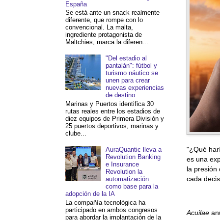
España
Se está ante un snack realmente
diferente, que rompe con lo
convencional. La malta,
ingrediente protagonista de
Maltchies, marca la diferen...
"Del estadio al
pantalán": fútbol y
turismo náutico se
unen para crear
nuevas experiencias
de destino
Marinas y Puertos identifica 30
rutas reales entre los estadios de
diez equipos de Primera División y
25 puertos deportivos, marinas y
clube...
"¿Qué harí
AuraQuantic lleva a
Revolution Banking
es una exp
e Insurance
la presión
Revolution la
cada decis
automatización
como base para la
adopción de la IA
La compañía tecnológica ha
participado en ambos congresos
Acuilae
anu
para abordar la implantación de la