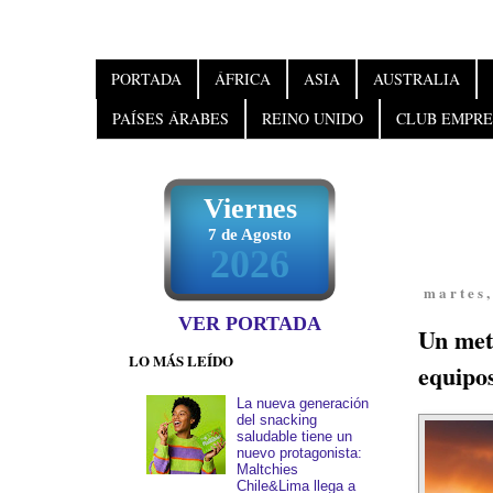
PORTADA
ÁFRICA
ASIA
AUSTRALIA
PAÍSES ÁRABES
REINO UNIDO
CLUB EMPRE
Viernes
7 de Agosto
2026
martes,
VER PORTADA
Un mete
LO MÁS LEÍDO
equipos
La nueva generación
del snacking
saludable tiene un
nuevo protagonista:
Maltchies
Chile&Lima llega a