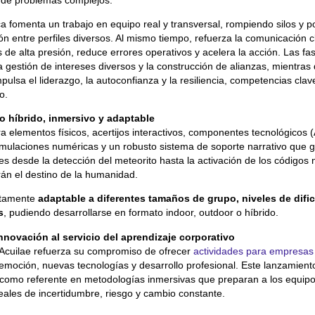
a fomenta un trabajo en equipo real y transversal, rompiendo silos y p
ón entre perfiles diversos. Al mismo tiempo, refuerza la comunicación c
s de alta presión, reduce errores operativos y acelera la acción. Las f
a gestión de intereses diversos y la construcción de alianzas, mientras
pulsa el liderazgo, la autoconfianza y la resiliencia, competencias clav
o.
o híbrido, inmersivo y adaptable
a elementos físicos, acertijos interactivos, componentes tecnológicos
simulaciones numéricas y un robusto sistema de soporte narrativo que g
tes desde la detección del meteorito hasta la activación de los códigos
án el destino de la humanidad.
etamente
adaptable a diferentes tamaños de grupo, niveles de dific
s
, pudiendo desarrollarse en formato indoor, outdoor o híbrido.
innovación al servicio del aprendizaje corporativo
Acuilae refuerza su compromiso de ofrecer
actividades para empresas
moción, nuevas tecnologías y desarrollo profesional. Este lanzamiento
omo referente en metodologías inmersivas que preparan a los equipo
eales de incertidumbre, riesgo y cambio constante.