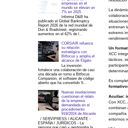
empresas en el
mundo se elevan un
La dinámic
7% en 2025
colaboraci
Informa D&B ha
situacione
publicado el Global Bankruptcy
Report 2026 de la red mundial de
entrenan l
Dun & Bradstreet, registrando
extremo im
aumentos en el 62% de l...
rendimient
CORSAIR refuerza
su relación
Un format
estratégica con
XCC integr
Bitfocus y amplía el
tácticos, 
alcance de Elgato
participan
La inversión
fortalece una colaboración de casi
determinar
una década en torno a Bitfocus
Companion, el software de código
Es compl
abierto que ha convertido S...
formativo
Nuevas revelaciones
Acuilae: 
cuestionan el relato
de la empresa
Con XCC, 
demandada en el
combinan e
procedimiento
compañía c
919/2024 de Alicante
/ SERVIPRESS / ALICANTE -
entornos r
ESPAÑA / JURÍDICOS - La
persona que creó y gestionaba la