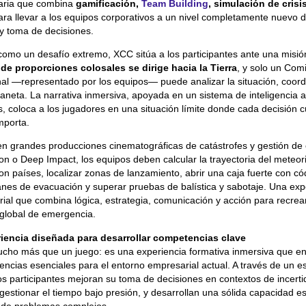
naria que combina
gamificación,
Team Building
, simulación de crisi
ara llevar a los equipos corporativos a un nivel completamente nuevo
a y toma de decisiones.
omo un desafío extremo, XCC sitúa a los participantes ante una misión
 de proporciones colosales se dirige hacia la Tierra
, y solo un Comi
nal —representado por los equipos— puede analizar la situación, coord
laneta. La narrativa inmersiva, apoyada en un sistema de inteligencia art
os, coloca a los jugadores en una situación límite donde cada decisión 
mporta.
en grandes producciones cinematográficas de catástrofes y gestión de 
 o Deep Impact, los equipos deben calcular la trayectoria del meteorit
on países, localizar zonas de lanzamiento, abrir una caja fuerte con có
anes de evacuación y superar pruebas de balística y sabotaje. Una exp
rial que combina lógica, estrategia, comunicación y acción para recrea
global de emergencia.
iencia diseñada para desarrollar competencias clave
ho más que un juego: es una experiencia formativa inmersiva que en
ncias esenciales para el entorno empresarial actual. A través de un es
os participantes mejoran su toma de decisiones en contextos de incer
y gestionar el tiempo bajo presión, y desarrollan una sólida capacidad es
 de problemas complejos.