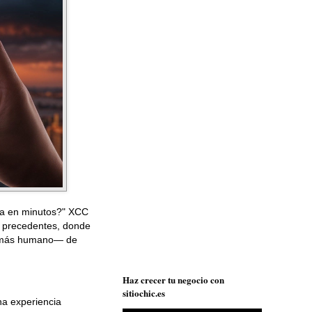
da en minutos?" XCC
in precedentes, donde
lo más humano— de
Haz crecer tu negocio con
sitiochic.es
na experiencia