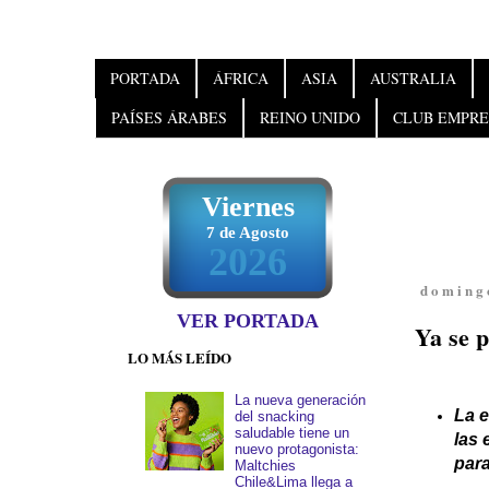
PORTADA
ÁFRICA
ASIA
AUSTRALIA
PAÍSES ÁRABES
REINO UNIDO
CLUB EMPRE
Viernes
7 de Agosto
2026
doming
VER PORTADA
Ya se p
LO MÁS LEÍDO
La nueva generación
La e
del snacking
saludable tiene un
las 
nuevo protagonista:
par
Maltchies
Chile&Lima llega a