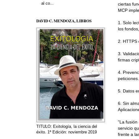
al co...
ciertas fu
MCP imple
DAVID C. MENDOZA, LIBROS
1. Solo le
los fondos
2. HTTPS o
3. Validac
firmas crip
4. Prevenc
peticiones.
5. Datos e
6. Sin alm
Aplicacion
“La fusión
TITULO: Exitología, la ciencia del
servicio q
éxito. 1ª Edición: noviembre 2019
frente a l