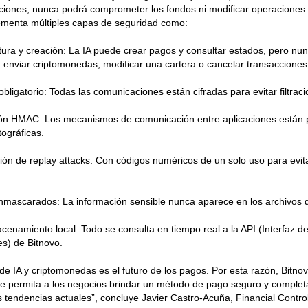
nciones, nunca podrá comprometer los fondos ni modificar operaciones cr
menta múltiples capas de seguridad como:
ctura y creación: La IA puede crear pagos y consultar estados, pero n
, enviar criptomonedas, modificar una cartera o cancelar transaccione
bligatorio: Todas las comunicaciones están cifradas para evitar filtraci
ión HMAC: Los mecanismos de comunicación entre aplicaciones están 
tográficas.
ión de replay attacks: Con códigos numéricos de un solo uso para evit
nmascarados: La información sensible nunca aparece en los archivos d
acenamiento local: Todo se consulta en tiempo real a la API (Interfaz 
es) de Bitnovo.
 de IA y criptomonedas es el futuro de los pagos. Por esta razón, Bitno
ue permita a los negocios brindar un método de pago seguro y comple
as tendencias actuales”, concluye Javier Castro-Acuña, Financial Control