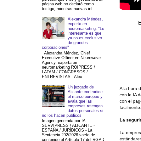
página web no declaró como
testigo, mientras nuevas inf...
Alexandra Méndez,
E
experta en
neuromarketing: "Lo
interesante es que
ya no es exclusivo
de grandes
corporaciones"
Alexandra Méndez, Chief
Executive Officer en Neurowave
Agency, experta en
neuromarketing ROIPRESS /
LATAM / CONGRESOS /
ENTREVISTAS - Alex...
Un juzgado de
A la hora 
Alicante contradice
con la IA 
el marco europeo y
con el pag
avala que las
empresas retengan
fácilmente
datos personales si
no los hacen públicos
La seguri
Imagen generada por IA.
SERVIPRESS / ALICANTE -
ESPAÑA / JURÍDICOS - La
La empresa
Sentencia 292/2026 vacía de
estándares
contenido el Artículo 17 del RGPD