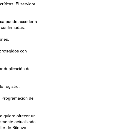
íticas. El servidor
unca puede acceder a
s confirmadas.
ones.
protegidos con
ar duplicación de
e registro.
de Programación de
vo quiere ofrecer un
tamente actualizado
ler de Bitnovo.