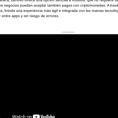
os negocios puedan aceptar también pagos con criptomonedas. A travé
a, brinda una experiencia más ágil e integrada con las nuevas tecnolo
 entre apps y sin riesgo de errores.
publicidad