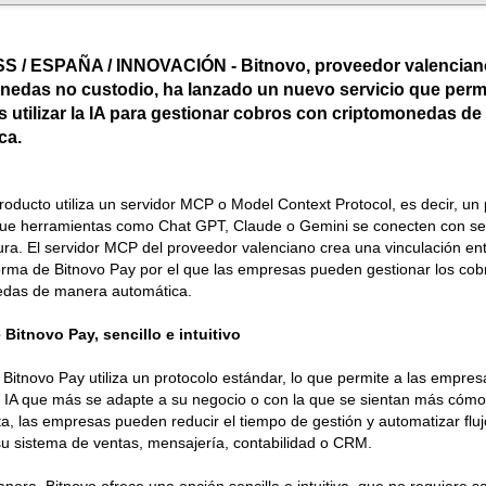
 / ESPAÑA / INNOVACIÓN - Bitnovo, proveedor valenciano
nedas no custodio, ha lanzado un nuevo servicio que permi
 utilizar la IA para gestionar cobros con criptomonedas d
ca.
roducto utiliza un servidor MCP o Model Context Protocol, es decir, un
 que herramientas como Chat GPT, Claude o Gemini se conecten con ser
ra. El servidor MCP del proveedor valenciano crea una vinculación entr
forma de Bitnovo Pay por el que las empresas pueden gestionar los cob
edas de manera automática.
Bitnovo Pay, sencillo e intuitivo
Bitnovo Pay utiliza un protocolo estándar, lo que permite a las empresa
 IA que más se adapte a su negocio o con la que se sientan más cómo
a, las empresas pueden reducir el tiempo de gestión y automatizar flu
u sistema de ventas, mensajería, contabilidad o CRM.
nera, Bitnovo ofrece una opción sencilla e intuitiva, que no requiere 