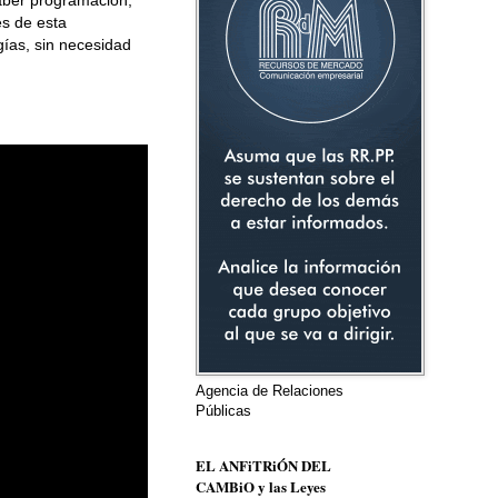
s de esta
gías, sin necesidad
Agencia de Relaciones
Públicas
EL ANFiTRiÓN DEL
CAMBiO y las Leyes