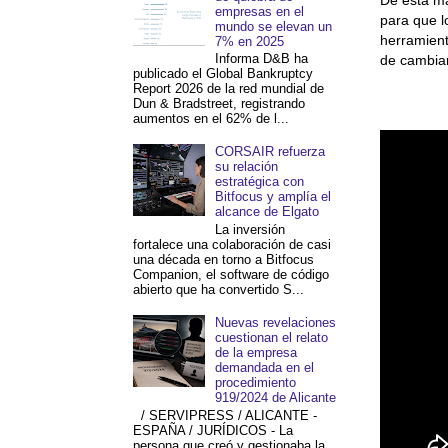
empresas en el
para que l
mundo se elevan un
herramient
7% en 2025
Informa D&B ha
de cambiar
publicado el Global Bankruptcy
Report 2026 de la red mundial de
Dun & Bradstreet, registrando
aumentos en el 62% de l...
CORSAIR refuerza
su relación
estratégica con
Bitfocus y amplía el
alcance de Elgato
La inversión
fortalece una colaboración de casi
una década en torno a Bitfocus
Companion, el software de código
abierto que ha convertido S...
Nuevas revelaciones
cuestionan el relato
de la empresa
demandada en el
procedimiento
919/2024 de Alicante
/ SERVIPRESS / ALICANTE -
ESPAÑA / JURÍDICOS - La
persona que creó y gestionaba la