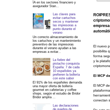
IA en los sectores financiero y
asegurador Stan...
Las claves para
ROIPRESS
evitar cartuchos
criptomo
secos y mantener
las impresoras a
empresas
punto durante el
automáti
verano
Un correcto almacenamiento de
los cartuchos y un mantenimiento
preventivo de las impresoras
El nuevo p
durante el verano ayudan a las
posibilita
empresas a evitar...
forma segu
La fiebre del
y la plata
pistacho conquista
criptomon
España: 7 de cada
10 españoles ya
prefieren la bollería
El MCP de 
con este sabor
El 91% de los españoles demanda
El MCP de 
una mayor oferta de bollería
gourmet en cafeterías y coffee
plataforma
shops, según el estudio de Bridor
herramient
Bridor amplía ...
conectan s
Las declaraciones
de quiebra de
De esta ma