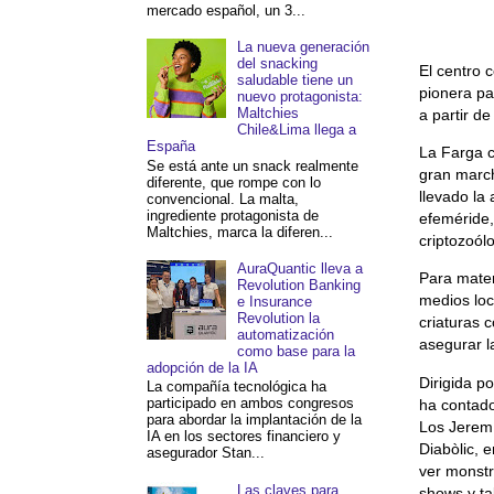
mercado español, un 3...
La nueva generación
del snacking
El centro 
saludable tiene un
pionera p
nuevo protagonista:
Maltchies
a partir d
Chile&Lima llega a
España
La Farga c
Se está ante un snack realmente
gran march
diferente, que rompe con lo
llevado la
convencional. La malta,
ingrediente protagonista de
efeméride,
Maltchies, marca la diferen...
criptozoól
AuraQuantic lleva a
Para mater
Revolution Banking
medios loc
e Insurance
Revolution la
criaturas 
automatización
asegurar l
como base para la
adopción de la IA
Dirigida p
La compañía tecnológica ha
participado en ambos congresos
ha contado
para abordar la implantación de la
Los Jeremí
IA en los sectores financiero y
Diabòlic, 
asegurador Stan...
ver monstr
Las claves para
shows y ta