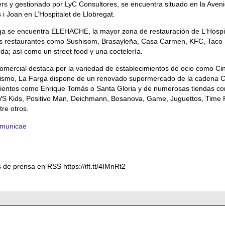
s y gestionado por LyC Consultores, se encuentra situado en la Aven
s i Joan en L’Hospitalet de Llobregat.
a se encuentra ELEHACHE, la mayor zona de restauración de L'Hospit
s restaurantes como Sushisom, Brasayleña, Casa Carmen, KFC, Taco B
a; así como un street food y una coctelería.
comercial destaca por la variedad de establecimientos de ocio como Ci
mismo, La Farga dispone de un renovado supermercado de la cadena 
ientos como Enrique Tomás o Santa Gloria y de numerosas tiendas co
S Kids, Positivo Man, Deichmann, Bosanova, Game, Juguettos, Time 
tre otros.
municae
 de prensa en RSS https://ift.tt/4IMnRt2