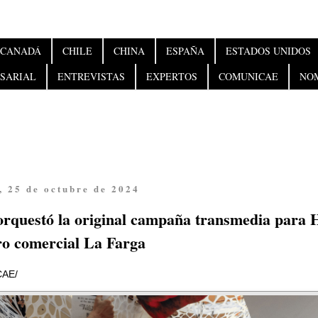
CANADÁ
CHILE
CHINA
ESPAÑA
ESTADOS UNIDOS
SARIAL
ENTREVISTAS
EXPERTOS
COMUNICAE
NO
, 25 de octubre de 2024
 orquestó la original campaña transmedia para 
tro comercial La Farga
AE/