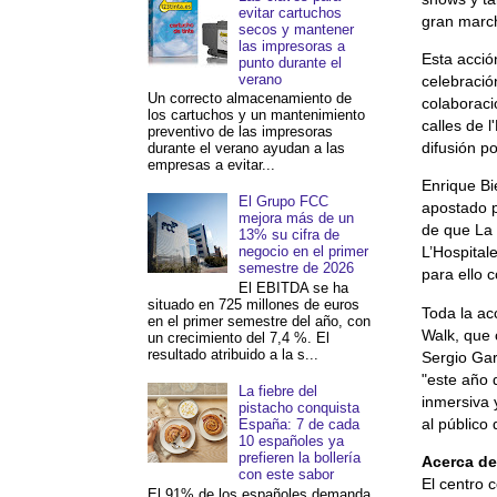
evitar cartuchos
gran marc
secos y mantener
las impresoras a
Esta acció
punto durante el
verano
celebració
Un correcto almacenamiento de
colaboraci
los cartuchos y un mantenimiento
calles de 
preventivo de las impresoras
difusión po
durante el verano ayudan a las
empresas a evitar...
Enrique Bi
El Grupo FCC
apostado p
mejora más de un
de que La 
13% su cifra de
L’Hospital
negocio en el primer
semestre de 2026
para ello 
El EBITDA se ha
situado en 725 millones de euros
Toda la ac
en el primer semestre del año, con
Walk, que 
un crecimiento del 7,4 %. El
resultado atribuido a la s...
Sergio Gar
"este año 
La fiebre del
inmersiva 
pistacho conquista
al público
España: 7 de cada
10 españoles ya
prefieren la bollería
Acerca de
con este sabor
El centro 
El 91% de los españoles demanda