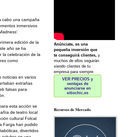
o a cabo una campaña
ementos inmersivos
 Madness'.
rimera edición de la
Anúnciate, es una
este año se ha
pequeña inversión que
 la celebración de la
te conseguirá clientes,
y
lares como
muchos de ellos seguirán
siendo clientes de tu
empresa para siempre.
 noticias en varios
VER PRECIOS y
sertaban extrañas
ventajas de
anunciarse en
eb falsas para
sitiochic.es
ón.
para esta acción se
Recursos de Mercado
ñía de teatro local
ión cultural Folcat
 La Farga han podido
abólicas, divertidos
de octubre en una