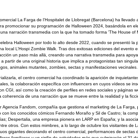
comercial La Farga de l’Hospitalet de Llobregat (Barcelona) ha llevad
ara promocionar su programación de Halloween 2024, basándola en el
e una narración transmedia con la que ha tomado forma 'The House of
elebra Halloween por todo lo alto desde 2022, cuando se presentó la p
a local L’Hospi Zombie Walk. Tras dos exitosas ediciones del evento 
 acción un paso más allá, creando una narrativa transmedia para apoyar
 a partir de una original historia que implica a protagonistas tan singu
ogos, animales mutantes, zombies, sectas y manifestaciones vecinales.
ializarla, el centro comercial ha coordinado la aparición de inquietantes
ales, la colaboración específica con influencers en cuyos vídeos se in
con CGI, así como la creación de perfiles en redes sociales y páginas w
a coherencia de una narración que se mueve entre la realidad y la ficci
or Agencia Fandom, compañía que gestiona el marketing de La Farga, 
 con los conocidos cómicos Fernando Moraño y Sil de Castro; la compa
as; Despertalia, una empresa pionera en LARP en España; y la asociac
entre otros. Con estos mimbres, a lo largo de octubre los visitantes de
uos gigantes decorando el centro comercial, performances de sectas di
lleres familiares y un sinfín de actividades más que culminarán el 31 