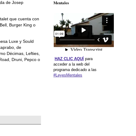
Mentales
ida de Josep
alet que cuenta con
ell, Burger King o
nesa Luxe y Sould
Caprabo, de
mo Décimas, Lefties,
HAZ CLIC AQUÍ
para
Road, Druni, Pepco o
acceder a la web del
programa dedicado a las
#LeyesMentales