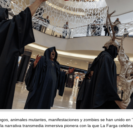
ogos, animales mutantes, manifestaciones y zombies se han unido en 
la narrativa transmedia inmersiva pionera con la que La Farga celebra