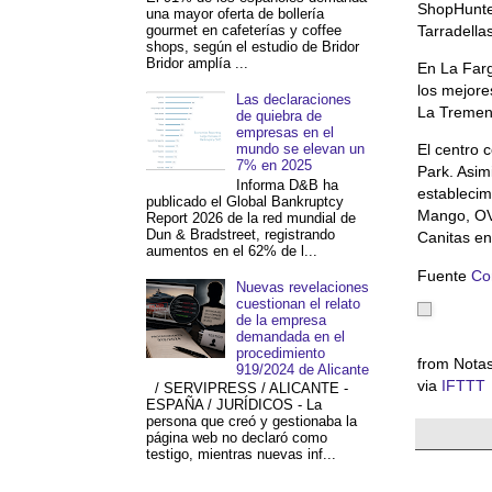
ShopHunter
una mayor oferta de bollería
gourmet en cafeterías y coffee
Tarradella
shops, según el estudio de Bridor
Bridor amplía ...
En La Farg
los mejore
Las declaraciones
La Tremend
de quiebra de
empresas en el
mundo se elevan un
El centro 
7% en 2025
Park. Asi
Informa D&B ha
establecim
publicado el Global Bankruptcy
Mango, OV
Report 2026 de la red mundial de
Dun & Bradstreet, registrando
Canitas en
aumentos en el 62% de l...
Fuente
Co
Nuevas revelaciones
cuestionan el relato
de la empresa
demandada en el
procedimiento
from Notas
919/2024 de Alicante
via
IFTTT
/ SERVIPRESS / ALICANTE -
ESPAÑA / JURÍDICOS - La
persona que creó y gestionaba la
página web no declaró como
testigo, mientras nuevas inf...