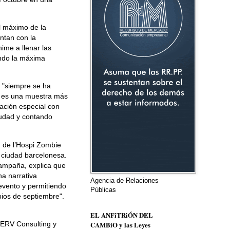
al máximo de la
ntan con la
ime a llenar las
endo la máxima
 "siempre se ha
ña es una muestra más
ación especial con
iudad y contando
n de l’Hospi Zombie
 ciudad barcelonesa.
campaña, explica que
na narrativa
Agencia de Relaciones
evento y permitiendo
Públicas
pios de septiembre".
EL ANFiTRiÓN DEL
 ERV Consulting y
CAMBiO y las Leyes