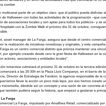
ha zombie.
n multicanal parte de un objetivo claro: que el público pueda disfrutar 
n de Halloween con todas las actividades de la programación –que cue
ón de asociaciones locales y son aptas para todos los públicos– y se an
l'Hospitalet con la Zombie Walk el próximo día 31 de octubre, consigui
sible.
el, asset manager de La Farga, asegura que desde el centro comercial
or la realización de iniciativas novedosas y originales, y esta campa
Farga es un centro comercial distinto que prioriza mantener una vincul
et, por ejemplo creando desde cero la gran fiesta de Halloween en la c
con actores, asociaciones y entidades locales".
ción inmersiva culminará el próximo 31 de octubre en la tercera edició
comenzará a las 20:30h en la Plaza Lluís Companys, en el barrio de la
cía, Director de Estrategia de Fandom, la agencia responsable de la 
queríamos llevar la acción un poco más lejos, por eso hemos creado u
y transmedia, dándole así un concepto y una razón de ser concreta al 
 que también pudiera seguir la historia, que empezó a gestarse a princi
 La Farga
comercial La Farga, impulsado por Amalthea Retail, comercializado por