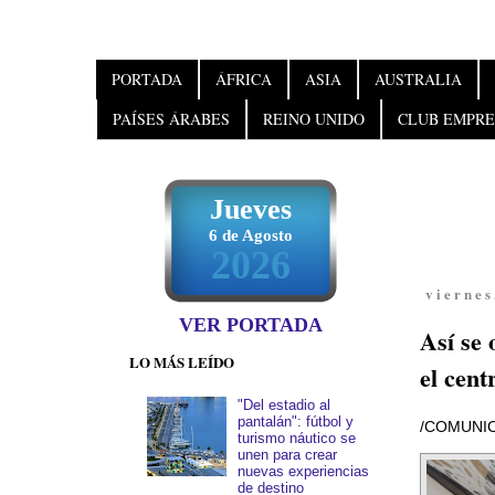
PORTADA
ÁFRICA
ASIA
AUSTRALIA
PAÍSES ÁRABES
REINO UNIDO
CLUB EMPRE
Jueves
6 de Agosto
2026
viernes
VER PORTADA
Así se
LO MÁS LEÍDO
el cen
"Del estadio al
pantalán": fútbol y
/COMUNIC
turismo náutico se
unen para crear
nuevas experiencias
de destino